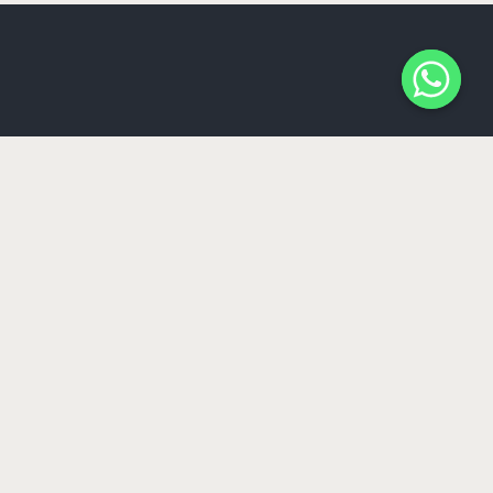
Somos la agencia de Marketing especializada en
restaurantes & bares y nos aseguramos de crear
estrategias y un plan de marketing que vaya de acuerdo
a tu restaurante. Desde estrategias en campañas
digitales hasta el diseño gráfico de comunicación online
y offline.
Sister Companies